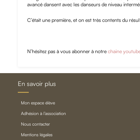
avancé dansent avec les danseurs de niveau interméd
C’était une première, et on est très contents du résul
N’hésitez pas à vous abonner à notre
chaine youtub
En savoir plus
mon espace élève
adhésion à l’association
nous contacter
mentions légales