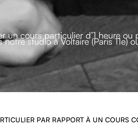
ver un cours particulier d’1 heure ou 
 notre studio à Voltaire (Paris 11e) 
TICULIER PAR RAPPORT À UN COURS CO