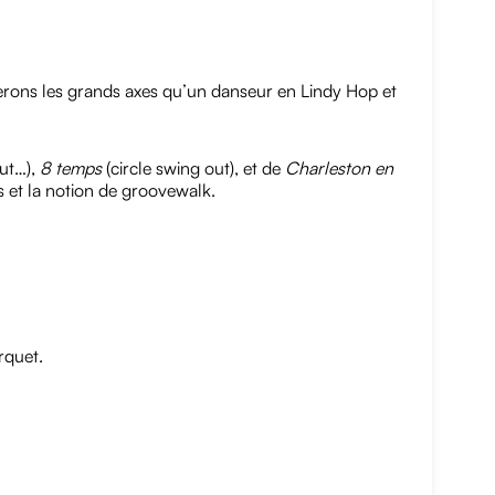
rons les grands axes qu’un danseur en Lindy Hop et
out…),
8 temps
(circle swing out), et de
Charleston en
s et la notion de groovewalk.
rquet.