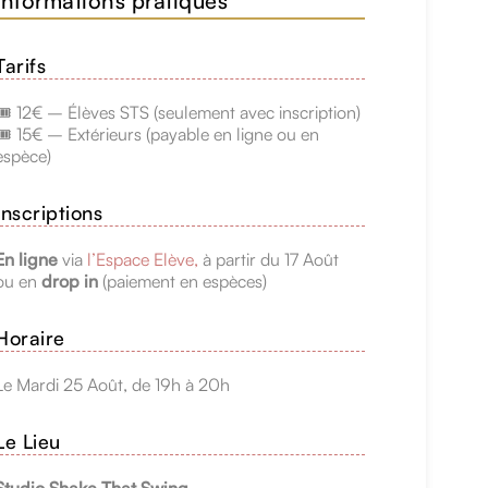
Informations pratiques
Tarifs
🎟️ 12€ – Élèves STS (seulement avec inscription)
🎟️ 15€ – Extérieurs (payable en ligne ou en
espèce)
Inscriptions
En ligne
via
l’Espace Elève,
à partir du 17 Août
ou en
drop in
(paiement en espèces)
Horaire
Le Mardi 25 Août, de 19h à 20h
Le Lieu