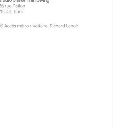
Studio Shake That Swing
25 rue Pétion
750011 Paris
Ⓜ Accès métro : Voltaire, Richard Lenoir