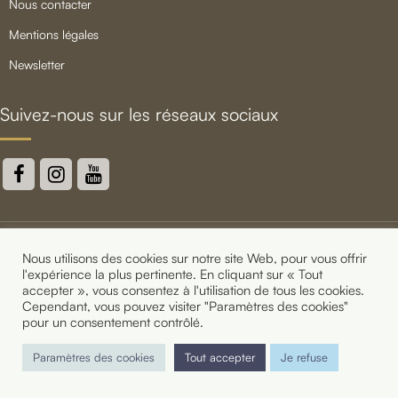
nous contacter
mentions légales
newsletter
Suivez-nous sur les réseaux sociaux
Nous utilisons des cookies sur notre site Web, pour vous offrir
Copyright 2021 Shake That Swing - Cours de Lindy Hop,
l'expérience la plus pertinente. En cliquant sur « Tout
Charleston et Jazz Roots à Paris
accepter », vous consentez à l'utilisation de tous les cookies.
Cependant, vous pouvez visiter "Paramètres des cookies"
pour un consentement contrôlé.
Paramètres des cookies
Tout accepter
Je refuse