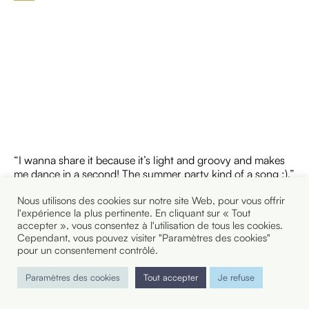
“I wanna share it because it’s light and groovy and makes
me dance in a second! The summer party kind of a song :).”
Nous utilisons des cookies sur notre site Web, pour vous offrir
Traduction : je partage ce morceau parce qu’il est léger et
l'expérience la plus pertinente. En cliquant sur « Tout
groovy et me donne envie de danser en une seconde !
accepter », vous consentez à l'utilisation de tous les cookies.
C’est la chanson pour les soirées d’été.”
Cependant, vous pouvez visiter "Paramètres des cookies"
pour un consentement contrôlé.
Paramètres des cookies
Tout accepter
Je refuse
LE MORCEAU JAZZ DE MARIA :