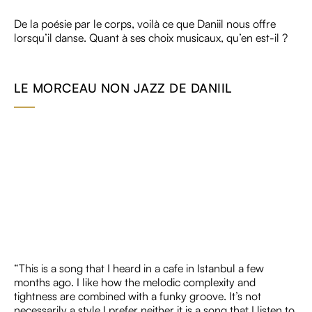
De la poésie par le corps, voilà ce que Daniil nous offre
lorsqu’il danse. Quant à ses choix musicaux, qu’en est-il ?
LE MORCEAU NON JAZZ DE DANIIL
“This is a song that I heard in a cafe in Istanbul a few
months ago. I like how the melodic complexity and
tightness are combined with a funky groove. It’s not
necessarily a style I prefer neither it is a song that I listen to