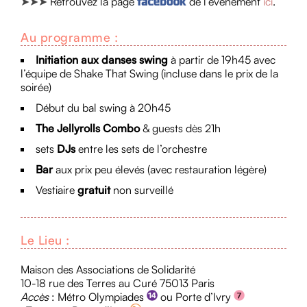
➤
➤
➤
Retrouvez la page
de l’événement
ici
.
Au programme :
Initiation aux danses swing
à partir de 19h45 avec
l’équipe de Shake That Swing (incluse dans le prix de la
soirée)
Début du bal swing à 20h45
The Jellyrolls Combo
& guests dès 21h
sets
DJs
entre les sets de l’orchestre
Bar
aux prix peu élevés (avec restauration légère)
Vestiaire
gratuit
non surveillé
Le Lieu :
Maison des Associations de Solidarité
10-18 rue des Terres au Curé 75013 Paris
Accès
: Métro Olympiades
ou Porte d’Ivry