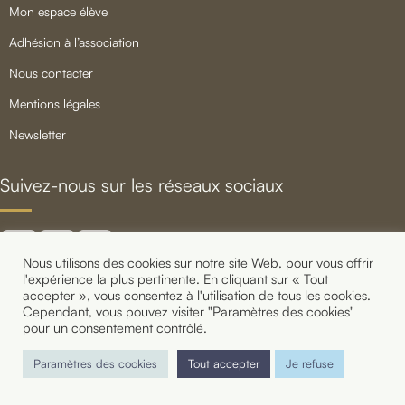
mon espace élève
adhésion à l’association
nous contacter
mentions légales
newsletter
Suivez-nous sur les réseaux sociaux
Nous utilisons des cookies sur notre site Web, pour vous offrir
l'expérience la plus pertinente. En cliquant sur « Tout
accepter », vous consentez à l'utilisation de tous les cookies.
Cependant, vous pouvez visiter "Paramètres des cookies"
pour un consentement contrôlé.
Copyright 2021 Shake That Swing - Cours de Lindy Hop,
Charleston et Jazz Roots à Paris
Paramètres des cookies
Tout accepter
Je refuse