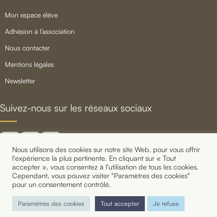
mon espace élève
adhésion à l’association
nous contacter
mentions légales
newsletter
Suivez-nous sur les réseaux sociaux
Nous utilisons des cookies sur notre site Web, pour vous offrir
l'expérience la plus pertinente. En cliquant sur « Tout
accepter », vous consentez à l'utilisation de tous les cookies.
Cependant, vous pouvez visiter "Paramètres des cookies"
pour un consentement contrôlé.
Copyright 2021 Shake That Swing - Cours de Lindy Hop,
Charleston et Jazz Roots à Paris
Paramètres des cookies
Tout accepter
Je refuse