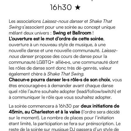
16h30 ★
Les associations
Laissez-nous danser
et
Shake That
Swing
s’associent pour une soirée au concept unique
mêlant deux univers :
Swing et Ballroom
!
L’ouverture est le mot d’ordre de cette soirée
,
ouverture à un nouveau style de musique, à une
nouvelle danse et une nouvelle communauté.
Laissez-
nous danser
propose des cours de danse pour la
communauté LGBTQ+ allié·e·s, une communauté dont
les rôles de danse sont donc très dé-genrés, valeur
également chère à
Shake That Swing
.
Chacun·e pourra danser le·s rôle·s de son choix
, vous
êtes encouragé·e·s à demander avant chaque danse
quel rôle l’autre souhaite adopter (lead/follow/switch) et
à communiquer le rôle que vous souhaitez adopter.
La soirée commencera à 16h30 par
deux initiations de
45min, au Charleston et à la valse
(l’ordre sera décidé
sur le moment). Le nombre de places pour l’initiation
étant limité, la participation se fera sur préinscription. Le
reste de la soirée sur musique DJ passera d’un style de