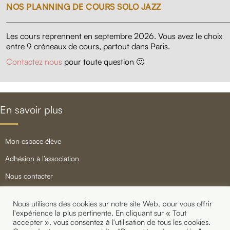
NOS PLANNING DE COURS SOLO JAZZ
Les cours reprennent en septembre 2026. Vous avez le choix
entre 9 créneaux de cours, partout dans Paris.
Contactez nous
pour toute question 🙂
En savoir plus
mon espace élève
adhésion à l’association
nous contacter
mentions légales
Nous utilisons des cookies sur notre site Web, pour vous offrir
newsletter
l'expérience la plus pertinente. En cliquant sur « Tout
accepter », vous consentez à l'utilisation de tous les cookies.