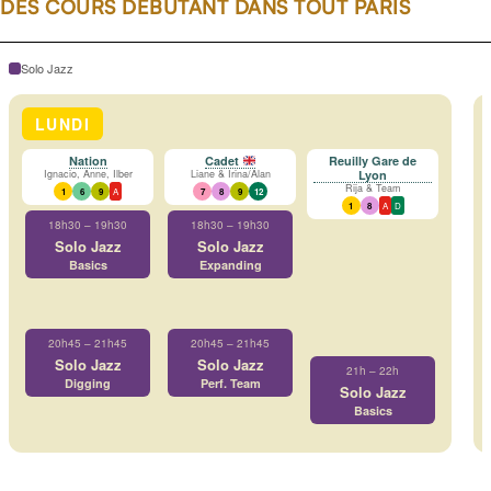
DES COURS DÉBUTANT DANS TOUT PARIS
Solo Jazz
LUNDI
Nation
Cadet
Reuilly Gare de
Ignacio, Anne, Ilber
Liane & Irina/Alan
Lyon
Rija & Team
1
6
9
A
7
8
9
12
1
8
A
D
18h30 – 19h30
18h30 – 19h30
Solo Jazz
Solo Jazz
Basics
Expanding
20h45 – 21h45
20h45 – 21h45
Solo Jazz
Solo Jazz
21h – 22h
Digging
Perf. Team
Solo Jazz
Basics